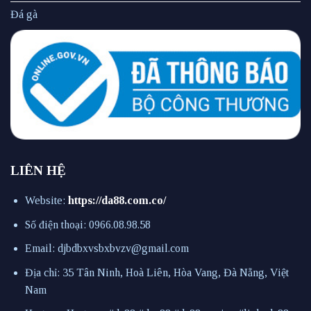
Đá gà
LIÊN HỆ
Website:
https://da88.com.co/
Số điện thoại:
0966.08.98.58
Email:
djbdbxvsbxbvzv@gmail.com
Địa chỉ:
35 Tân Ninh, Hoà Liên, Hòa Vang, Đà Nẵng, Việt
Nam