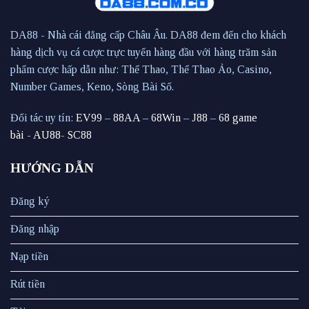
DA88 - Nhà cái đẳng cấp Châu Âu. DA88 đem đến cho khách
hàng dịch vụ cá cược trực tuyến hàng đầu với hàng trăm sản
phẩm cược hấp dẫn như: Thể Thao, Thể Thao Ảo, Casino,
Number Games, Keno, Sòng Bài Số.
Đối tác uy tín:
EV99
–
88AA
–
68Win
–
J88
–
68 game
bài
-
AU88
-
SC88
HƯỚNG DẪN
Đăng ký
Đăng nhập
Nạp tiền
Rút tiền