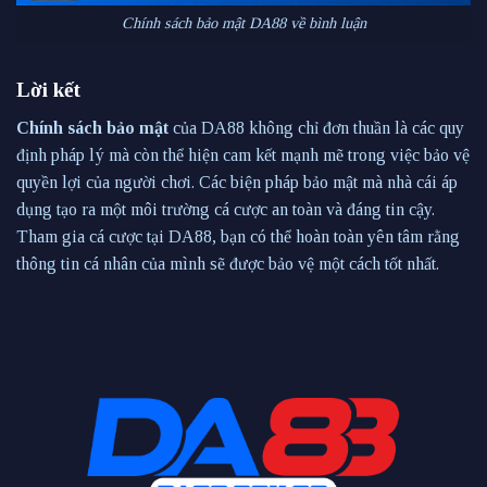
Chính sách bảo mật DA88 về bình luận
Lời kết
Chính sách bảo mật
của DA88 không chỉ đơn thuần là các quy
định pháp lý mà còn thể hiện cam kết mạnh mẽ trong việc bảo vệ
quyền lợi của người chơi. Các biện pháp bảo mật mà nhà cái áp
dụng tạo ra một môi trường cá cược an toàn và đáng tin cậy.
Tham gia cá cược tại DA88, bạn có thể hoàn toàn yên tâm rằng
thông tin cá nhân của mình sẽ được bảo vệ một cách tốt nhất.