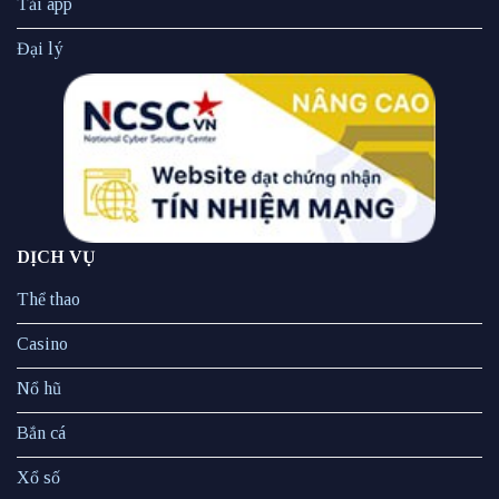
Tải app
Đại lý
DỊCH VỤ
Thể thao
Casino
Nổ hũ
Bắn cá
Xổ số