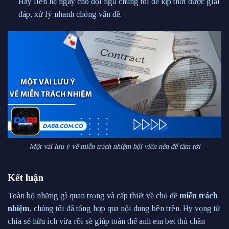
Hãy liên hệ ngay cho đội ngũ chúng tôi để kịp thời được giải
đáp, xử lý nhanh chóng vấn đề.
Một vài lưu ý về miễn trách nhiệm hội viên nên để tâm tới
Kết luận
Toàn bộ những gì quan trọng và cấp thiết về chủ đề
miễn trách
nhiệm
, chúng tôi đã tổng hợp qua nội dung bên trên. Hy vọng từ
chia sẻ hữu ích vừa rồi sẽ giúp toàn thể anh em bet thủ chân