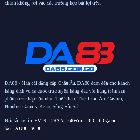
chính không rơi vào các trường hợp bất lợi trên.
DA88 - Nhà cái đẳng cấp Châu Âu. DA88 đem đến cho khách
hàng dịch vụ cá cược trực tuyến hàng đầu với hàng trăm sản
phẩm cược hấp dẫn như: Thể Thao, Thể Thao Ảo, Casino,
Number Games, Keno, Sòng Bài Số.
Đối tác uy tín:
EV99
–
88AA
–
68Win
–
J88
–
68 game
bài
-
AU88
-
SC88