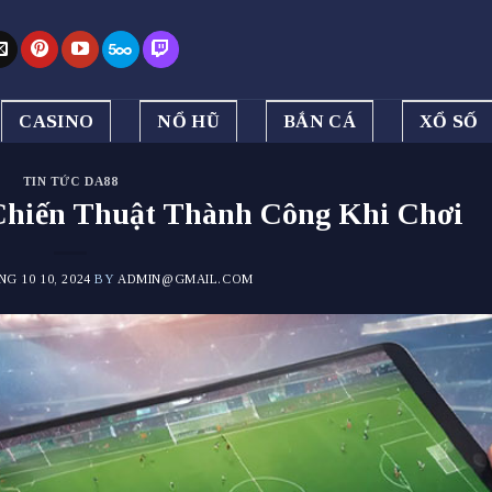
CASINO
NỔ HŨ
BẮN CÁ
XỔ SỐ
TIN TỨC DA88
 Chiến Thuật Thành Công Khi Chơi
G 10 10, 2024
BY
ADMIN@GMAIL.COM