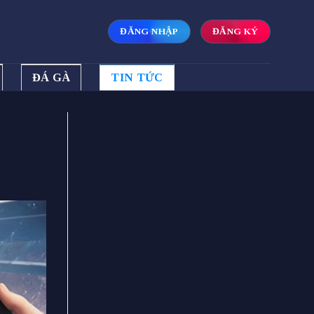
ĐĂNG NHẬP
ĐĂNG KÝ
ĐÁ GÀ
TIN TỨC