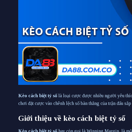
Kèo cách biệt tỷ số
là loại cược được nhiều người yêu thí
chơi đặt cược vào chênh lệch số bàn thắng của trận đấu sắ
Giới thiệu về kèo cách biệt tỷ số
Kèo cách biệt tỷ số
hay còn gọi là Winning Margin, là mộ