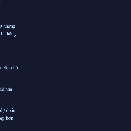
.
 0 nhưng
 là thắng
g: đội chủ
chủ nhà
 dự đoán
háp hơn