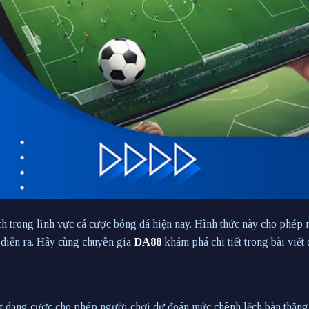
ch trong lĩnh vực cá cược bóng đá hiện nay. Hình thức này cho phép
p diễn ra. Hãy cùng chuyên gia
DA88
khám phá chi tiết trong bài viết 
t dạng cược cho phép người chơi dự đoán mức chênh lệch bàn thắng