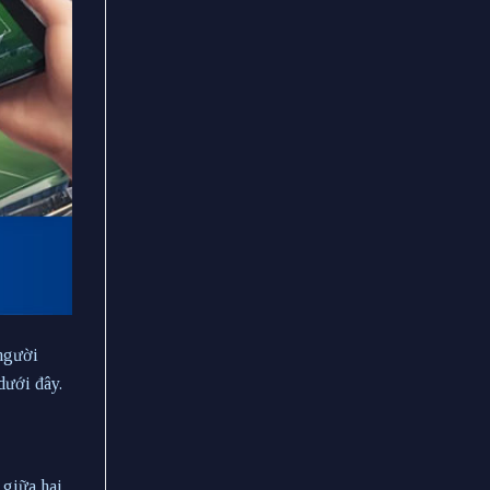
 người
dưới đây.
 giữa hai