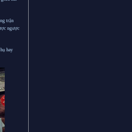
ng trận
cược ngược
phụ hay