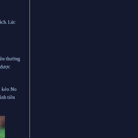
ách. Lúc
tiền thường
 được
ho kèo No
nh tiền