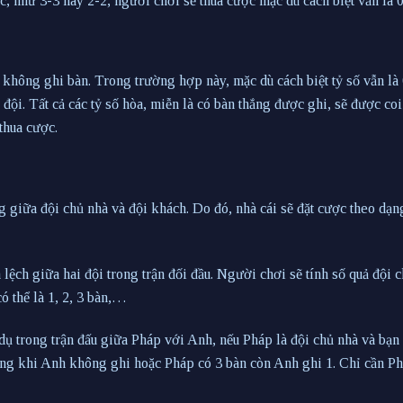
ác, như 3-3 hay 2-2, người chơi sẽ thua cược mặc dù cách biệt vẫn là 0
 không ghi bàn. Trong trường hợp này, mặc dù cách biệt tỷ số vẫn là
i đội. Tất cả các tỷ số hòa, miễn là có bàn thắng được ghi, sẽ được coi
 thua cược.
 giữa đội chủ nhà và đội khách. Do đó, nhà cái sẽ đặt cược theo dạn
lệch giữa hai đội trong trận đối đầu. Người chơi sẽ tính số quả đội 
ó thể là 1, 2, 3 bàn,…
 dụ trong trận đấu giữa Pháp với Anh, nếu Pháp là đội chủ nhà và bạn
trong khi Anh không ghi hoặc Pháp có 3 bàn còn Anh ghi 1. Chỉ cần P