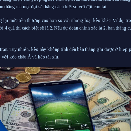
n thắng mà một đội sẽ thắng cách biệt so với đội còn lại.
 lại mức tiền thưởng cao hơn so với những loại kèo khác. Ví dụ, tro
 4 quả thì cách biệt sẽ là 2. Nếu dự đoán chính xác là 2, bạn thắng 
trận. Tuy nhiên, kèo này không tính đến bàn thắng ghi được ở hiệp 
 với kèo châu Á và kèo tài xỉu.